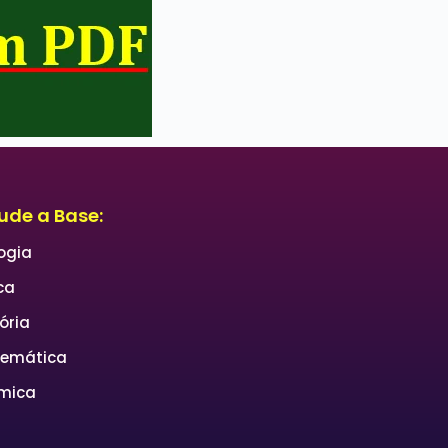
ude a Base:
logia
ca
ória
emática
mica