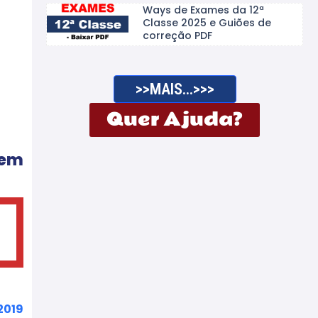
Ways de Exames da 12ª
Classe 2025 e Guiões de
correção PDF
>>MAIS...>>>
Quer Ajuda?
 em
2019