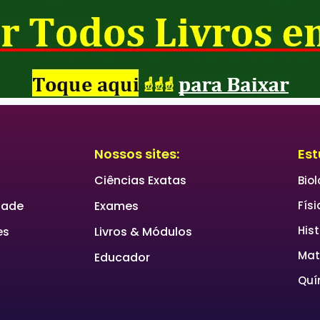
Nossos sites:
Est
Ciências Exatas
Bio
idade
Exames
Físi
Hist
es
Livros & Módulos
Mat
Educador
Quí