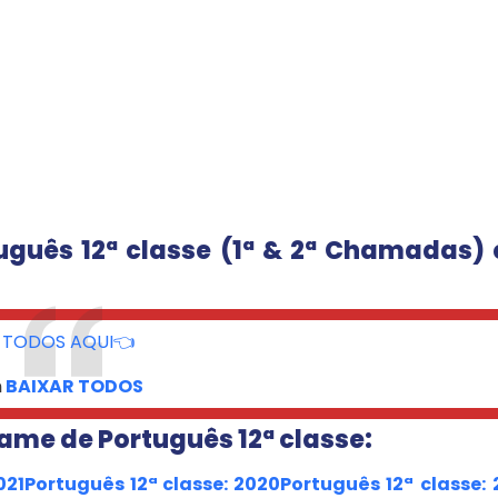
uguês 12ª classe (1ª & 2ª Chamadas)
 TODOS AQUI👈
m
BAIXAR TODOS
ame de Português 12ª classe:
021
Português 12ª classe: 2020
Português 12ª classe: 