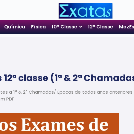
Química
Física
10ª Classe
12ª Classe
MozEs
 12ª classe (1ª & 2ª Chamada
ntes a 1ª & 2ª Chamadas/ Épocas de todos anos anteriores
em PDF