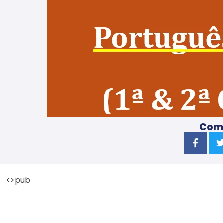
Comp
<>pub