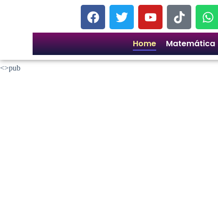
Home
Matemática
<>pub