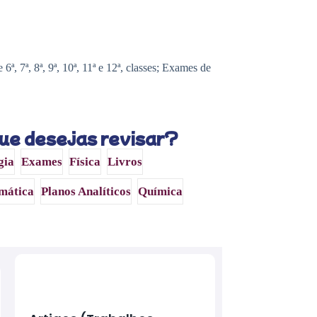
, 7ª, 8ª, 9ª, 10ª, 11ª e 12ª, classes; Exames de
ue desejas revisar?
gia
Exames
Física
Livros
mática
Planos Analíticos
Química