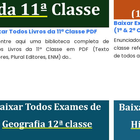
Baixar E
(1ª & 2
xar Todos Livros da 11ª Classe PDF
Enunciad
ontre aqui uma biblioteca completa de
classe re
os Livros da 11ª Classe em PDF (Texto
de todos an
res, Plural Editores, ENM) do...