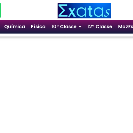
Química
Física
10ª Classe
12ª Classe
MozEs