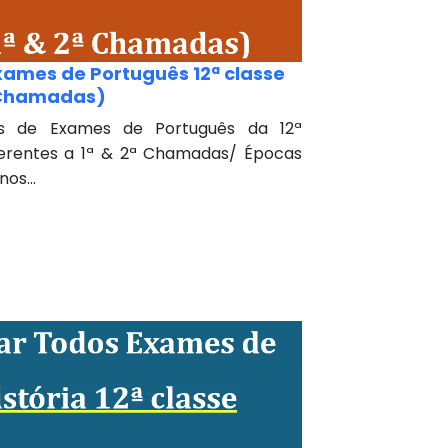
xames de Português 12ª classe
ª Chamadas)
os de Exames de Português da 12ª
ferentes a 1ª & 2ª Chamadas/ Épocas
os...