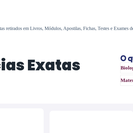
s retirados em Livros, Módulos, Apostilas, Fichas, Testes e Exames de 6ª
O q
cias Exatas
Biolo
Mate