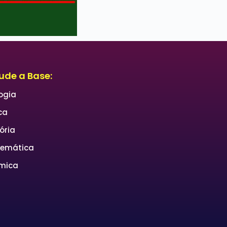
ude a Base:
logia
ca
ória
emática
mica