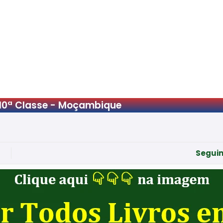
10ª Classe - Moçambique
Seguin