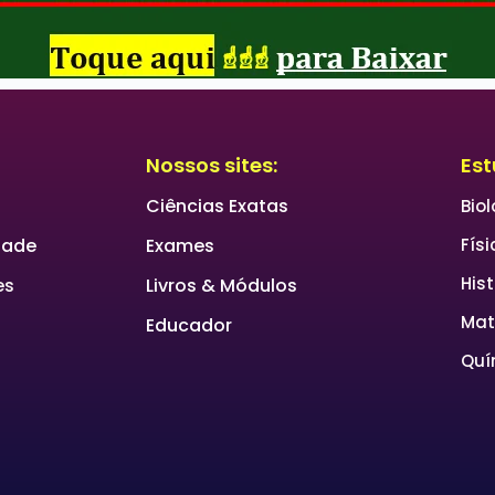
Nossos sites:
Est
Ciências Exatas
Bio
idade
Exames
Físi
Hist
es
Livros & Módulos
Mat
Educador
Quí