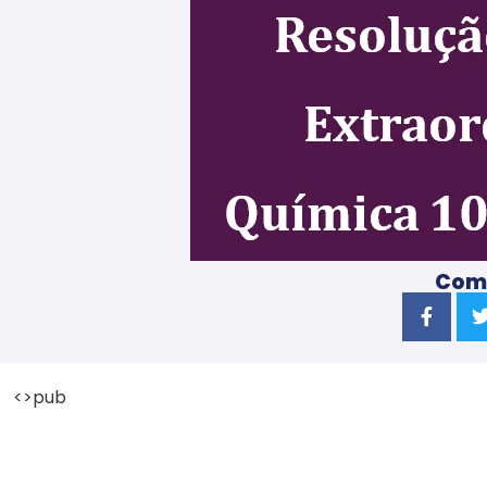
Comp
<>pub