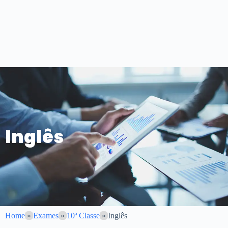
Inglês
Home
»
Exames
»
10ª Classe
»
Inglês