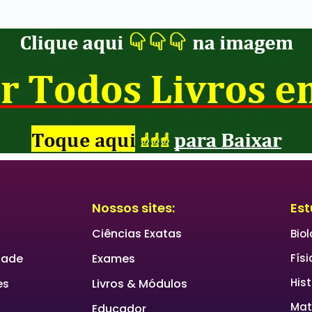
Nossos sites:
Est
Ciências Exatas
Bio
idade
Exames
Físi
Hist
es
Livros & Módulos
Mat
Educador