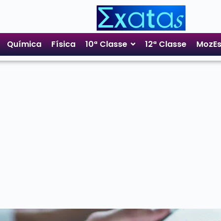
Química
Física
10ª Classe
12ª Classe
MozEs