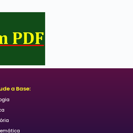
ude a Base:
logia
ca
ória
emática